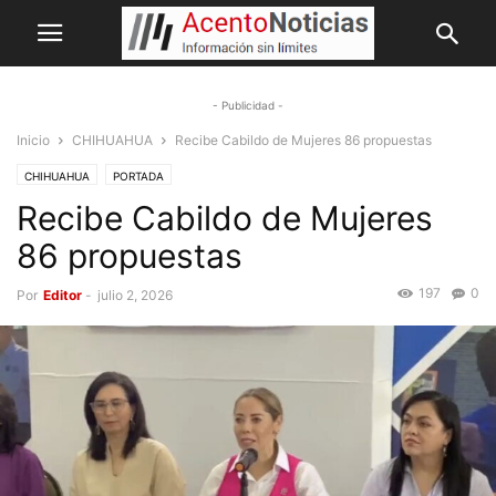
- Publicidad -
Inicio
CHIHUAHUA
Recibe Cabildo de Mujeres 86 propuestas
CHIHUAHUA
PORTADA
Recibe Cabildo de Mujeres
86 propuestas
197
0
Por
Editor
-
julio 2, 2026