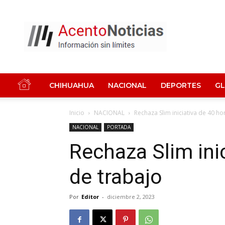
Acento
Noticias
CHIHUAHUA
NACIONAL
DEPORTES
G
Inicio
NACIONAL
Rechaza Slim iniciativa de 40 ho
NACIONAL
PORTADA
Rechaza Slim ini
de trabajo
Por
Editor
-
diciembre 2, 2023