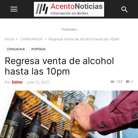
- Publicidad -
Inicio
CHIHUAHUA
Regresa venta de alcohol hasta las 10pm
CHIHUAHUA
PORTADA
Regresa venta de alcohol
hasta las 10pm
282
0
Por
Editor
-
julio 12, 2021