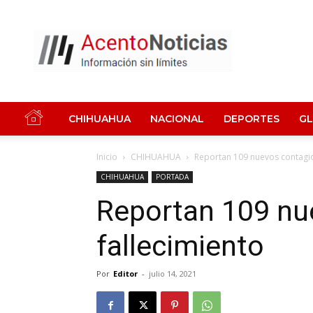
Acento
Noticias
CHIHUAHUA
NACIONAL
DEPORTES
G
Inicio
CHIHUAHUA
Reportan 109 nuevos contagio
CHIHUAHUA
PORTADA
Reportan 109 nu
fallecimiento
Por
Editor
-
julio 14, 2021