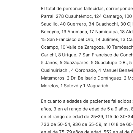
El total de personas fallecidas, correspond
Parral, 278 Cuauhtémoc, 124 Camargo, 100
Saucillo, 40 Guerrero, 34 Guachochi, 30 Oj
Bocoyna, 19 Ahumada, 17 Namiquipa, 18 Alda
15 San Francisco del Oro, 14 Julimes, 13 Ca
Ocampo, 10 Valle de Zaragoza, 10 Temósachi
Carichí, 8 Urique, 7 San Francisco de Conch
5 Janos, 5 Guazapares, 5 Guadalupe D.B., 5 
Cusihuiriachi, 4 Coronado, 4 Manuel Benavi
Matamoros, 2 Dr. Belisario Domínguez, 2 Mori
Morelos, 1 Satevó y 1 Maguarichi.
En cuanto a edades de pacientes fallecidos:
años, 3 en el rango de edad de 5 a 9 años, 8
en el rango de edad de 25-29, 115 de 30-3
733 de 50-54, 936 de 55-59, mil 018 de 60-
en el de 75-79 años de edad, 552 en el de 