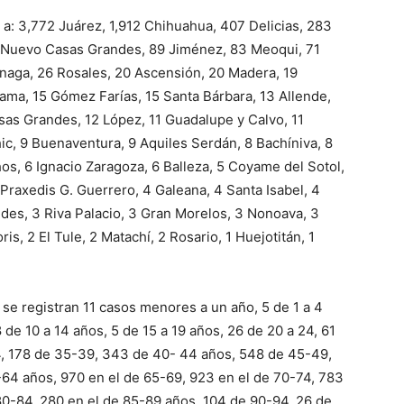
e a: 3,772 Juárez, 1,912 Chihuahua, 407 Delicias, 283
 Nuevo Casas Grandes, 89 Jiménez, 83 Meoqui, 71
inaga, 26 Rosales, 20 Ascensión, 20 Madera, 19
ma, 15 Gómez Farías, 15 Santa Bárbara, 13 Allende,
sas Grandes, 12 López, 11 Guadalupe y Calvo, 11
c, 9 Buenaventura, 9 Aquiles Serdán, 8 Bachíniva, 8
os, 6 Ignacio Zaragoza, 6 Balleza, 5 Coyame del Sotol,
Praxedis G. Guerrero, 4 Galeana, 4 Santa Isabel, 4
des, 3 Riva Palacio, 3 Gran Morelos, 3 Nonoava, 3
s, 2 El Tule, 2 Matachí, 2 Rosario, 1 Huejotitán, 1
 se registran 11 casos menores a un año, 5 de 1 a 4
 de 10 a 14 años, 5 de 15 a 19 años, 26 de 20 a 24, 61
4, 178 de 35-39, 343 de 40- 44 años, 548 de 45-49,
64 años, 970 en el de 65-69, 923 en el de 70-74, 783
80-84, 280 en el de 85-89 años, 104 de 90-94, 26 de