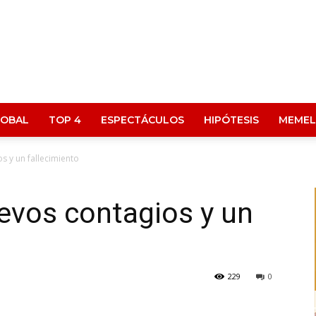
LOBAL
TOP 4
ESPECTÁCULOS
HIPÓTESIS
MEMEL
s y un fallecimiento
evos contagios y un
229
0