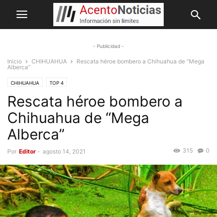
- Publicidad -
Inicio
CHIHUAHUA
Rescata héroe bombero a Chihuahua de “Mega
Alberca”
CHIHUAHUA
TOP 4
Rescata héroe bombero a
Chihuahua de “Mega
Alberca”
315
0
Por
Editor
-
agosto 14, 2021