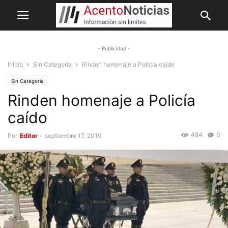
- Publicidad -
Inicio
Sin Categoria
Rinden homenaje a Policía caído
Sin Categoria
Rinden homenaje a Policía
caído
484
0
Por
Editor
-
septiembre 17, 2019