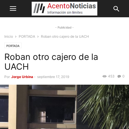
- Publicidad -
Inicio
PORTADA
Roban otro cajero de la UACH
PORTADA
Roban otro cajero de la
UACH
453
0
Por
Jorge Urbina
-
septiembre 17, 2019