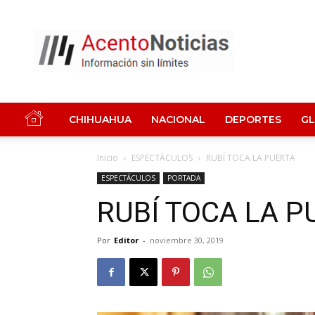
Acento
Noticias
CHIHUAHUA
NACIONAL
DEPORTES
G
Inicio
ESPECTÁCULOS
RUBÍ TOCA LA PUERTA
ESPECTÁCULOS
PORTADA
RUBÍ TOCA LA P
Por
Editor
-
noviembre 30, 2019