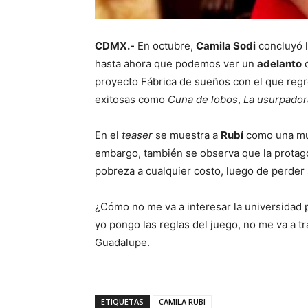
CDMX.-
En octubre,
Camila Sodi
concluyó l
hasta ahora que podemos ver un
adelanto
d
proyecto Fábrica de sueños con el que regre
exitosas como
Cuna de lobos
,
La usurpador
En el
teaser
se muestra a
Rubí
como una muj
embargo, también se observa que la protagon
pobreza a cualquier costo, luego de perder 
¿Cómo no me va a interesar la universidad p
yo pongo las reglas del juego, no me va a tra
Guadalupe.
ETIQUETAS
CAMILA RUBI