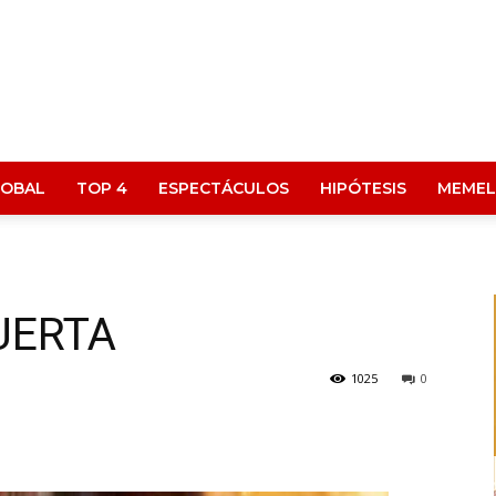
LOBAL
TOP 4
ESPECTÁCULOS
HIPÓTESIS
MEMEL
UERTA
1025
0