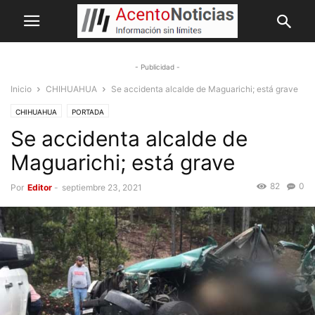
- Publicidad -
Inicio
CHIHUAHUA
Se accidenta alcalde de Maguarichi; está grave
CHIHUAHUA
PORTADA
Se accidenta alcalde de
Maguarichi; está grave
82
0
Por
Editor
-
septiembre 23, 2021