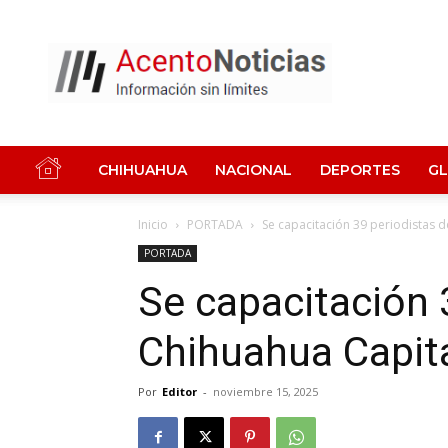
Acento
Noticias
CHIHUAHUA
NACIONAL
DEPORTES
G
Inicio
PORTADA
Se capacitación 39 periodistas 
PORTADA
Se capacitación 
Chihuahua Capit
Por
Editor
-
noviembre 15, 2025