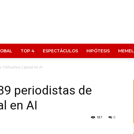
LOBAL
TOP 4
ESPECTÁCULOS
HIPÓTESIS
MEMEL
de Chihuahua Capital en AI
39 periodistas de
al en AI
187
0