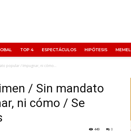
LOBAL
TOP 4
ESPECTÁCULOS
HIPÓTESIS
MEMEL
ato popular / Impugnar, ni cómo...
gimen / Sin mandato
ar, ni cómo / Se
s
449
0