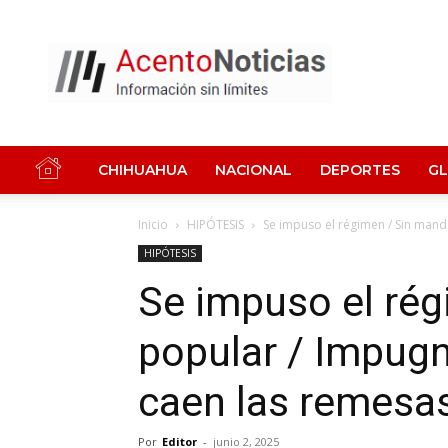
Acento
Noticias
CHIHUAHUA
NACIONAL
DEPORTES
G
Inicio
HIPÓTESIS
Se impuso el régimen / Sin mand
HIPÓTESIS
Se impuso el ré
popular / Impugn
caen las remesa
Por
Editor
-
junio 2, 2025