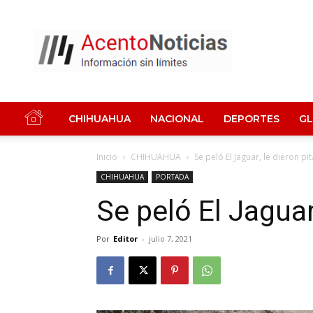
Acento
Noticias
CHIHUAHUA
NACIONAL
DEPORTES
G
Inicio
CHIHUAHUA
Se peló El Jaguar, le dieron pi
CHIHUAHUA
PORTADA
Se peló El Jaguar
Por
Editor
-
julio 7, 2021