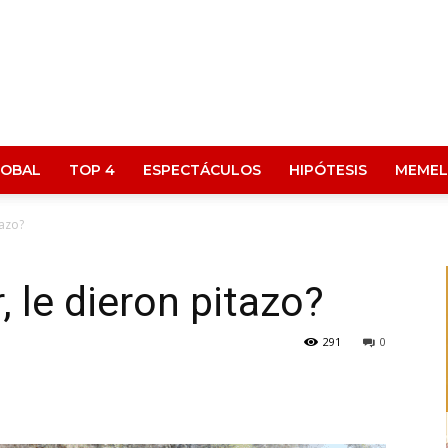
LOBAL
TOP 4
ESPECTÁCULOS
HIPÓTESIS
MEMEL
tazo?
, le dieron pitazo?
291
0