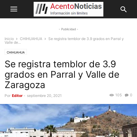
- Publicidad -
Inicio
CHIHUAHUA
Se registra temblor de 3.9 grados en Parral y
Valle de...
CHIHUAHUA
Se registra temblor de 3.9
grados en Parral y Valle de
Zaragoza
105
0
Por
Editor
-
septiembre 20, 2021