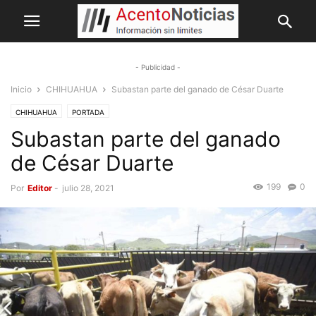
- Publicidad -
Inicio
CHIHUAHUA
Subastan parte del ganado de César Duarte
CHIHUAHUA
PORTADA
Subastan parte del ganado
de César Duarte
199
0
Por
Editor
-
julio 28, 2021