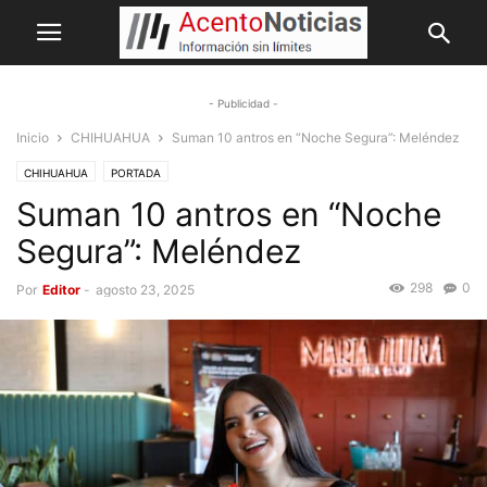
- Publicidad -
Inicio
CHIHUAHUA
Suman 10 antros en “Noche Segura”: Meléndez
CHIHUAHUA
PORTADA
Suman 10 antros en “Noche
Segura”: Meléndez
298
0
Por
Editor
-
agosto 23, 2025