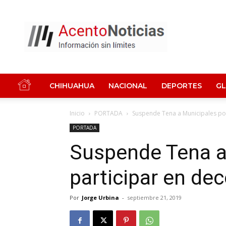
Acento
Noticias
CHIHUAHUA
NACIONAL
DEPORTES
G
Inicio
PORTADA
Suspende Tena a Municipales po
PORTADA
Suspende Tena a
participar en de
Por
Jorge Urbina
-
septiembre 21, 2019