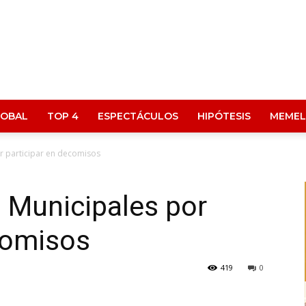
LOBAL
TOP 4
ESPECTÁCULOS
HIPÓTESIS
MEMEL
r participar en decomisos
 Municipales por
comisos
419
0