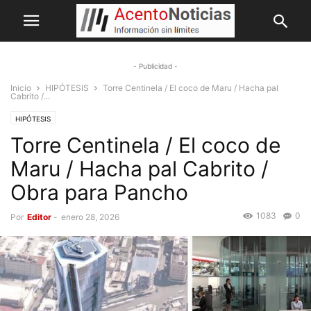
- Publicidad -
Inicio
HIPÓTESIS
Torre Centinela / El coco de Maru / Hacha pal
Cabrito /...
HIPÓTESIS
Torre Centinela / El coco de
Maru / Hacha pal Cabrito /
Obra para Pancho
1083
0
Por
Editor
-
enero 28, 2026