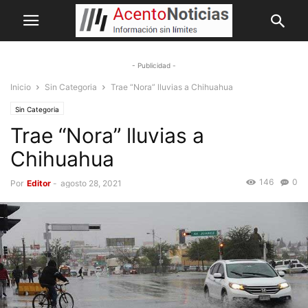
- Publicidad -
Inicio
Sin Categoria
Trae “Nora” lluvias a Chihuahua
Sin Categoria
Trae “Nora” lluvias a
Chihuahua
146
0
Por
Editor
-
agosto 28, 2021