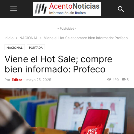
- Publicidad -
Inicio
NACIONAL
Viene el Hot Sale; compre bien informado: Profeco
NACIONAL
PORTADA
Viene el Hot Sale; compre
bien informado: Profeco
145
0
Por
Editor
-
mayo 25, 2025